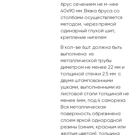
брус сечением не м-нее
40х90 мм. Вязка бруса со
столбами осуществляется
методом, через прямой
одинарный глухой шип,
крепление нигелем
В кол-ве 6шт. должна быть
выполнена из
металлической трубы
диметром не менее 22 мм и
толщиной стенки 2.5 мм с
двумя штампованными
ушками, выполненными из
листовой стали толщиной не
менее 4мм, под 4 самореза.
Вся металлическая
поверхность обрезинена
слоем яркой однородной
резины (синим, красным или
желтым цветом), толщина