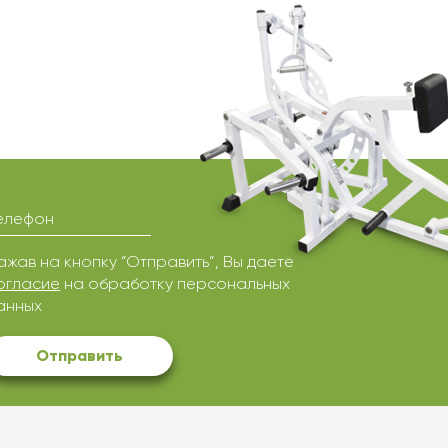
елефон
ажав на кнопку “Отправить”, Вы даете
огласие
на обработку персональных
анных
Отправить