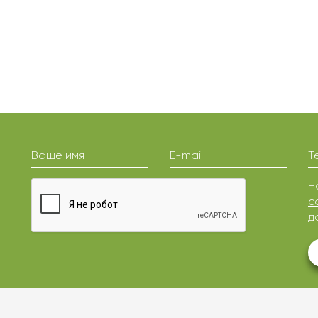
Ваше имя
E-mail
Т
Н
с
д