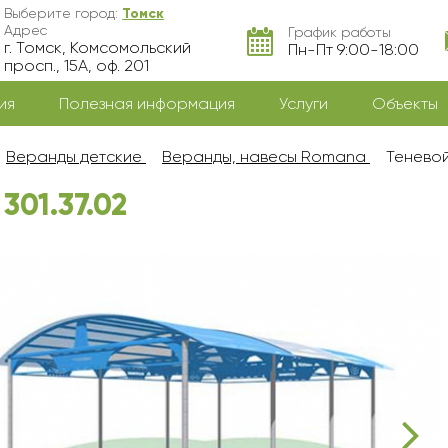
Выберите город:
Томск
Адрес
График работы
г. Томск, Комсомольский
Пн-Пт 9:00-18:00
просп., 15А, оф. 201
ия
Полезная информация
Услуги
Объекты
Веранды детские
Веранды, навесы Romana
Теневой
301.37.02