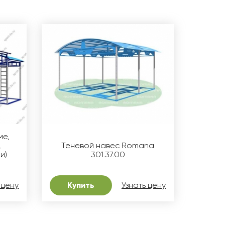
ме,
,
Теневой навес Romana
и)
301.37.00
 цену
Купить
Узнать цену