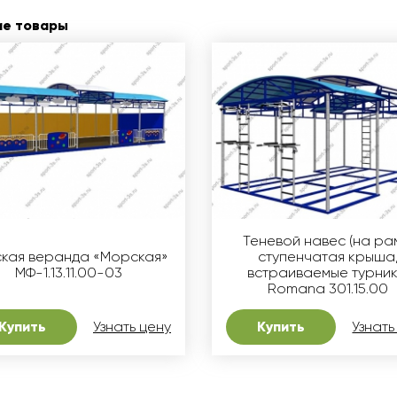
ие товары
Теневой навес (на ра
ская веранда «Морская»
ступенчатая крыша
МФ-1.13.11.00-03
встраиваемые турник
Romana 301.15.00
Купить
Узнать цену
Купить
Узнать